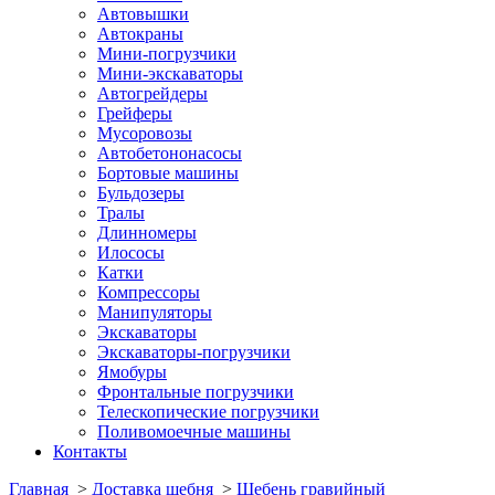
Автовышки
Автокраны
Мини-погрузчики
Мини-экскаваторы
Автогрейдеры
Грейферы
Мусоровозы
Автобетононасосы
Бортовые машины
Бульдозеры
Тралы
Длинномеры
Илососы
Катки
Компрессоры
Манипуляторы
Экскаваторы
Экскаваторы-погрузчики
Ямобуры
Фронтальные погрузчики
Телескопические погрузчики
Поливомоечные машины
Контакты
Главная
>
Доставка щебня
>
Щебень гравийный