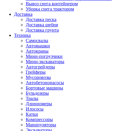
Вывоз снега контейнером
Уборка снега трактором
Доставка
Доставка песка
Доставка щебня
Доставка грунта
Техника
Самосвалы
Автовышки
Автокраны
Мини-погрузчики
Мини-экскаваторы
Автогрейдеры
Грейферы
Мусоровозы
Автобетононасосы
Бортовые машины
Бульдозеры
Тралы
Длинномеры
Илососы
Катки
Компрессоры
Манипуляторы
Экскаваторы