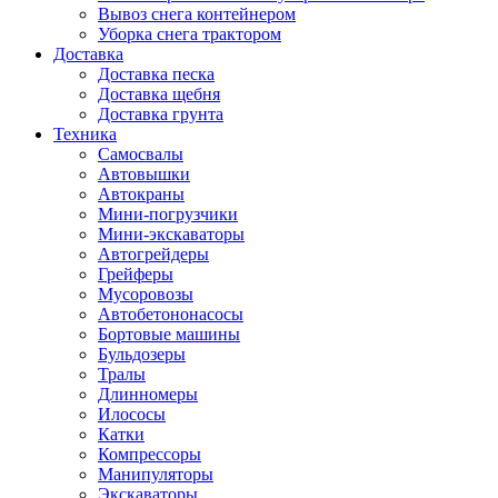
Вывоз снега контейнером
Уборка снега трактором
Доставка
Доставка песка
Доставка щебня
Доставка грунта
Техника
Самосвалы
Автовышки
Автокраны
Мини-погрузчики
Мини-экскаваторы
Автогрейдеры
Грейферы
Мусоровозы
Автобетононасосы
Бортовые машины
Бульдозеры
Тралы
Длинномеры
Илососы
Катки
Компрессоры
Манипуляторы
Экскаваторы