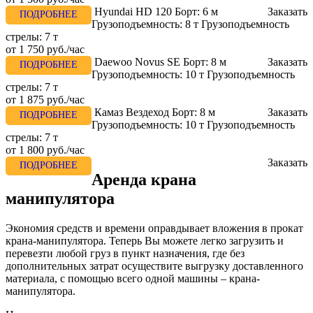
Hyundai HD 120
Борт:
6 м
Заказать
ПОДРОБНЕЕ
Грузоподъемность:
8 т
Грузоподъемность
стрелы:
7 т
от
1 750 руб./час
Daewoo Novus SE
Борт:
8 м
Заказать
ПОДРОБНЕЕ
Грузоподъемность:
10 т
Грузоподъемность
стрелы:
7 т
от
1 875 руб./час
Камаз Вездеход
Борт:
8 м
Заказать
ПОДРОБНЕЕ
Грузоподъемность:
10 т
Грузоподъемность
стрелы:
7 т
от
1 800 руб./час
Заказать
ПОДРОБНЕЕ
Аренда крана
манипулятора
Экономия средств и времени оправдывает вложения в прокат
крана-манипулятора. Теперь Вы можете легко загрузить и
перевезти любой груз в пункт назначения, где без
дополнительных затрат осуществите выгрузку доставленного
материала, с помощью всего одной машины – крана-
манипулятора.