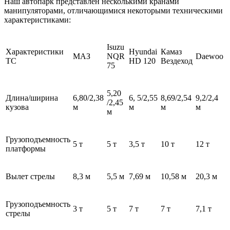
Наш автопарк представлен несколькими кранами
манипуляторами, отличающимися некоторыми техническими
характеристиками:
Isuzu
Характеристики
Hyundai
Камаз
МАЗ
NQR
Daewoo
ТС
HD 120
Вездеход
75
5,20
Длина/ширина
6,80/2,38
6, 5/2,55
8,69/2,54
9,2/2,4
/2,45
кузова
м
м
м
м
м
Грузоподъемность
5 т
5 т
3,5 т
10 т
12 т
платформы
Вылет стрелы
8,3 м
5,5 м
7,69 м
10,58 м
20,3 м
Грузоподъемность
3 т
5 т
7 т
7 т
7,1 т
стрелы