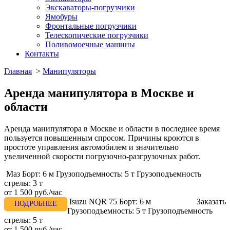
Экскаваторы-погрузчики
Ямобуры
Фронтальные погрузчики
Телескопические погрузчики
Поливомоечные машины
Контакты
Главная
>
Манипуляторы
Аренда манипулятора в Москве и
области
Аренда манипулятора в Москве и области в последнее время
пользуется повышенным спросом. Причины кроются в
простоте управления автомобилем и значительно
увеличенной скорости погрузочно-разгрузочных работ.
Маз
Борт:
6 м
Грузоподъемность:
5 т
Грузоподъемность
стрелы:
3 т
от
1 500 руб./час
Isuzu NQR 75
Борт:
6 м
Заказать
ПОДРОБНЕЕ
Грузоподъемность:
5 т
Грузоподъемность
стрелы:
5 т
от
1 500 руб./час